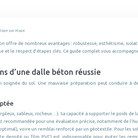
 étape par étape
n offre de nombreux avantages : robustesse, esthétisme, isolat
 et le respect d’étapes clés. Ce guide complet vous accompagnera
ns d’une dalle béton réussie
n soignée du sol. Une mauvaise préparation peut conduire à d
aptée
 (argileux, sableux, rocheux…). Sa capacité à supporter le poids de
 est recommandée pour une évaluation précise, notamment de l’hu
timal), voire un remblai renforcé par un géotextile. Pour les sol
 densité ou film PVC) est indispensable pour éviter les remon