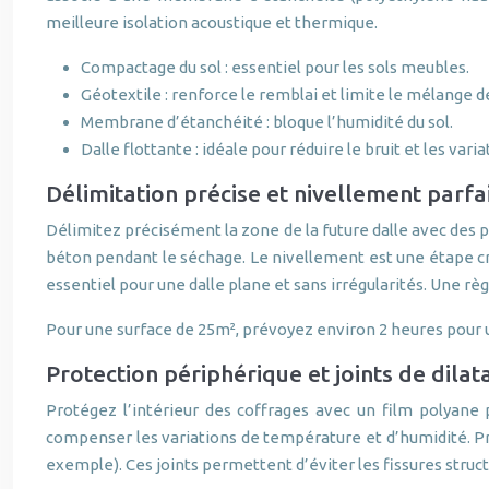
meilleure isolation acoustique et thermique.
Compactage du sol : essentiel pour les sols meubles.
Géotextile : renforce le remblai et limite le mélange de
Membrane d’étanchéité : bloque l’humidité du sol.
Dalle flottante : idéale pour réduire le bruit et les var
Délimitation précise et nivellement parfa
Délimitez précisément la zone de la future dalle avec des pi
béton pendant le séchage. Le nivellement est une étape crit
essentiel pour une dalle plane et sans irrégularités. Une règ
Pour une surface de 25m², prévoyez environ 2 heures pour u
Protection périphérique et joints de dilat
Protégez l’intérieur des coffrages avec un film polyane 
compenser les variations de température et d’humidité. Pré
exemple). Ces joints permettent d’éviter les fissures struct