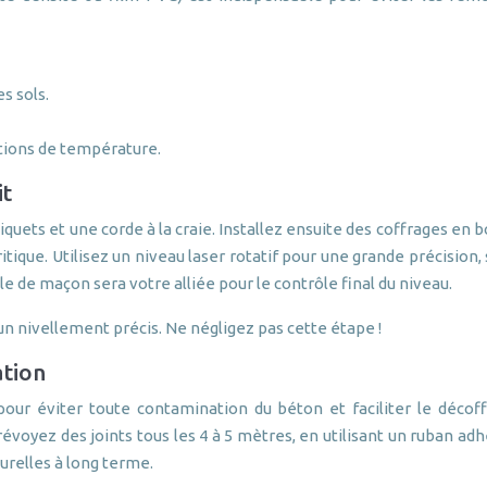
s sols.
iations de température.
it
quets et une corde à la craie. Installez ensuite des coffrages en 
ique. Utilisez un niveau laser rotatif pour une grande précision,
le de maçon sera votre alliée pour le contrôle final du niveau.
n nivellement précis. Ne négligez pas cette étape !
ation
pour éviter toute contamination du béton et faciliter le décoff
voyez des joints tous les 4 à 5 mètres, en utilisant un ruban ad
urelles à long terme.