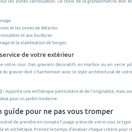
our les zones carrossables. Le choix de la granulométrie doit êt
ainage.
onnes et les zones de détente.
rrossables et aux bordures.
inage et la stabilisation de berges.
 service de votre extérieur
e votre cour. Des graviers décoratifs en marbre ou en verre pil
e du gravier doit s’harmoniser avec le style architectural de votr
) :
Apporte une esthétique particulière et de l’originalité, mais son
idéal pour un jardin moderne.
 un guide pour ne pas vous tromper
essentiel de prendre en compte l’usage prévu de votre cour, le typ
lle et esthétique. Prenez le temps d’évaluer chaque critère pour r