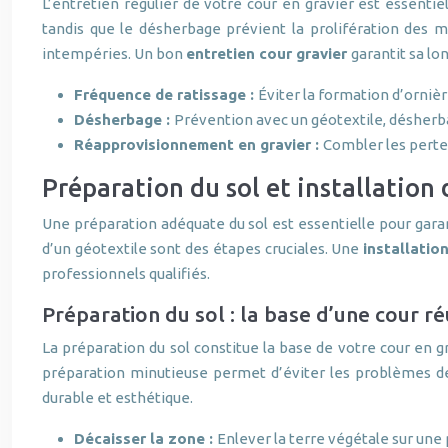
L’entretien régulier de votre cour en gravier est essentie
tandis que le désherbage prévient la prolifération des
intempéries. Un bon
entretien cour gravier
garantit sa lo
Fréquence de ratissage :
Éviter la formation d’ornièr
Désherbage :
Prévention avec un géotextile, désher
Réapprovisionnement en gravier :
Combler les perte
Préparation du sol et installation d
Une préparation adéquate du sol est essentielle pour garan
d’un géotextile sont des étapes cruciales. Une
installatio
professionnels qualifiés.
Préparation du sol : la base d’une cour ré
La préparation du sol constitue la base de votre cour en 
préparation minutieuse permet d’éviter les problèmes de 
durable et esthétique.
Décaisser la zone :
Enlever la terre végétale sur une