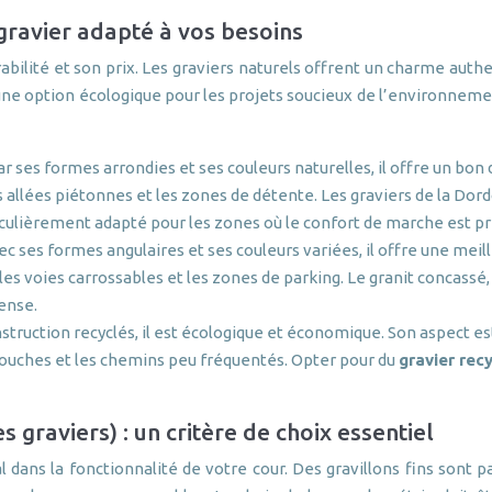
 gravier adapté à vos besoins
abilité et son prix. Les graviers naturels offrent un charme authe
e une option écologique pour les projets soucieux de l’environnemen
r ses formes arrondies et ses couleurs naturelles, il offre un bon
s allées piétonnes et les zones de détente. Les graviers de la Do
ticulièrement adapté pour les zones où le confort de marche est pr
ec ses formes angulaires et ses couleurs variées, il offre une meil
les voies carrossables et les zones de parking. Le granit concassé,
tense.
nstruction recyclés, il est écologique et économique. Son aspect 
-couches et les chemins peu fréquentés. Opter pour du
gravier rec
s graviers) : un critère de choix essentiel
al dans la fonctionnalité de votre cour. Des gravillons fins sont p