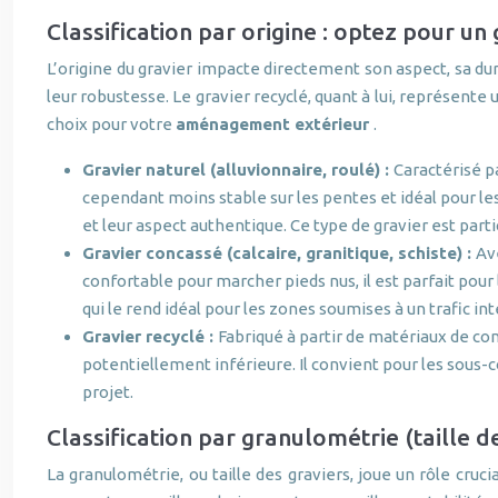
Classification par origine : optez pour un
L’origine du gravier impacte directement son aspect, sa dur
leur robustesse. Le gravier recyclé, quant à lui, représent
choix pour votre
aménagement extérieur
.
Gravier naturel (alluvionnaire, roulé) :
Caractérisé pa
cependant moins stable sur les pentes et idéal pour le
et leur aspect authentique. Ce type de gravier est par
Gravier concassé (calcaire, granitique, schiste) :
Av
confortable pour marcher pieds nus, il est parfait pour 
qui le rend idéal pour les zones soumises à un trafic in
Gravier recyclé :
Fabriqué à partir de matériaux de co
potentiellement inférieure. Il convient pour les sous
projet.
Classification par granulométrie (taille de
La granulométrie, ou taille des graviers, joue un rôle cruci