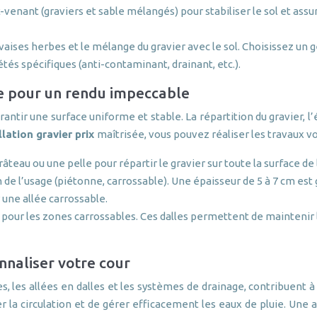
ut-venant (graviers et sable mélangés) pour stabiliser le sol et 
ses herbes et le mélange du gravier avec le sol. Choisissez un géot
tés spécifiques (anti-contaminant, drainant, etc.).
ale pour un rendu impeccable
arantir une surface uniforme et stable. La répartition du gravier, l’
llation gravier prix
maîtrisée, vous pouvez réaliser les travaux v
 râteau ou une pelle pour répartir le gravier sur toute la surface d
 de l’usage (piétonne, carrossable). Une épaisseur de 5 à 7 cm es
une allée carrossable.
s pour les zones carrossables. Ces dalles permettent de maintenir l
naliser votre cour
es allées en dalles et les systèmes de drainage, contribuent à la
r la circulation et de gérer efficacement les eaux de pluie. Une a