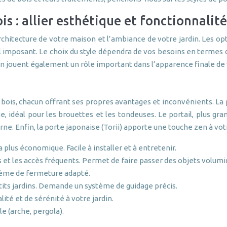
is : allier esthétique et fonctionnalité
architecture de votre maison et l’ambiance de votre jardin. Les o
il imposant. Le choix du style dépendra de vos besoins en termes d
ition jouent également un rôle important dans l’apparence finale de
 bois, chacun offrant ses propres avantages et inconvénients. La po
ge, idéal pour les brouettes et les tondeuses. Le portail, plus gra
e. Enfin, la porte japonaise (Torii) apporte une touche zen à votr
la plus économique. Facile à installer et à entretenir.
ns et les accès fréquents. Permet de faire passer des objets volum
stème de fermeture adapté.
etits jardins. Demande un système de guidage précis.
ité et de sérénité à votre jardin.
e (arche, pergola).