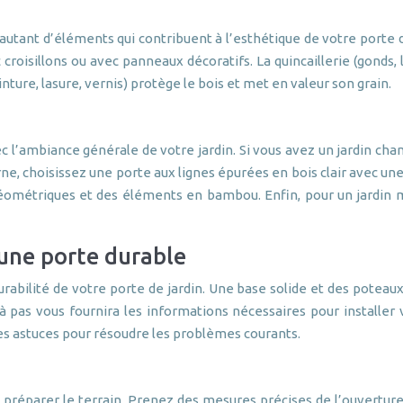
ont autant d’éléments qui contribuent à l’esthétique de votre porte
croisillons ou avec panneaux décoratifs. La quincaillerie (gonds, 
inture, lasure, vernis) protège le bois et met en valeur son grain.
ec l’ambiance générale de votre jardin. Si vous avez un jardin c
ne, choisissez une porte aux lignes épurées en bois clair avec un
métriques et des éléments en bambou. Enfin, pour un jardin mé
 une porte durable
durabilité de votre porte de jardin. Une base solide et des poteau
à pas vous fournira les informations nécessaires pour installer
 les astuces pour résoudre les problèmes courants.
n préparer le terrain. Prenez des mesures précises de l’ouvertur