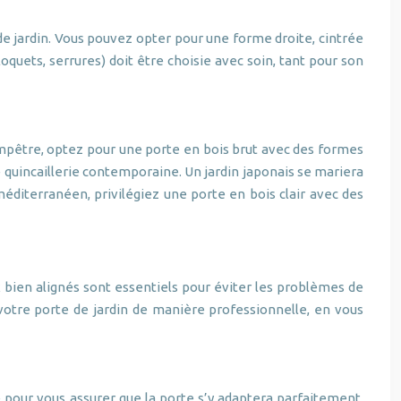
 de jardin. Vous pouvez opter pour une forme droite, cintrée
loquets, serrures) doit être choisie avec soin, tant pour son
hampêtre, optez pour une porte en bois brut avec des formes
e quincaillerie contemporaine. Un jardin japonais se mariera
diterranéen, privilégiez une porte en bois clair avec des
x bien alignés sont essentiels pour éviter les problèmes de
 votre porte de jardin de manière professionnelle, en vous
e pour vous assurer que la porte s’y adaptera parfaitement.