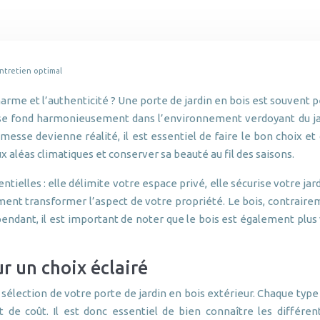
entretien optimal
charme et l’authenticité ? Une porte de jardin en bois est souven
 se fond harmonieusement dans l’environnement verdoyant du jard
esse devienne réalité, il est essentiel de faire le bon choix et
x aléas climatiques et conserver sa beauté au fil des saisons.
tielles : elle délimite votre espace privé, elle sécurise votre jard
ement transformer l’aspect de votre propriété. Le bois, contrair
ndant, il est important de noter que le bois est également plus 
ur un choix éclairé
a sélection de votre porte de jardin en bois extérieur. Chaque ty
t de coût. Il est donc essentiel de bien connaître les différen