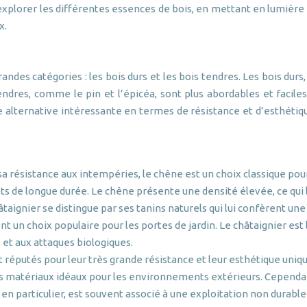
explorer les différentes essences de bois, en mettant en lumière l
x.
andes catégories : les bois durs et les bois tendres. Les bois dur
tendres, comme le pin et l’épicéa, sont plus abordables et faciles
ne alternative intéressante en termes de résistance et d’esthétiq
a résistance aux intempéries, le chêne est un choix classique pour
ts de longue durée. Le chêne présente une densité élevée, ce qui 
taignier se distingue par ses tanins naturels qui lui confèrent un
ont un choix populaire pour les portes de jardin. Le châtaignier 
et aux attaques biologiques.
 réputés pour leur très grande résistance et leur esthétique uniqu
 des matériaux idéaux pour les environnements extérieurs. Cependan
 en particulier, est souvent associé à une exploitation non durable