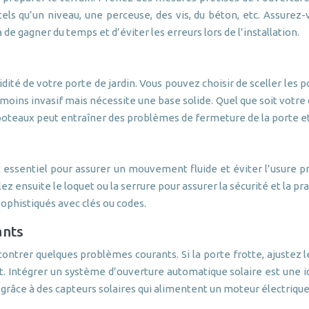
els qu’un niveau, une perceuse, des vis, du béton, etc. Assurez-
 gagner du temps et d’éviter les erreurs lors de l’installation.
idité de votre porte de jardin. Vous pouvez choisir de sceller les 
est moins invasif mais nécessite une base solide. Quel que soit votre
 poteaux peut entraîner des problèmes de fermeture de la porte 
t essentiel pour assurer un mouvement fluide et éviter l’usure p
lez ensuite le loquet ou la serrure pour assurer la sécurité et la pra
ophistiqués avec clés ou codes.
ants
ontrer quelques problèmes courants. Si la porte frotte, ajustez l
nt. Intégrer un système d’ouverture automatique solaire est une id
râce à des capteurs solaires qui alimentent un moteur électrique,