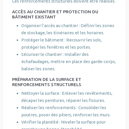
Les renforcements structurels doivent être réalisés.
ACCÈS AU CHANTIER ET PROTECTION DU
BÂTIMENT EXISTANT
Organiser l’accès au chantier : Définir les zones
de stockage, les itinéraires et les horaires.
Protéger le bâtiment : Recouvrir les sols,
protéger les fenêtres et les portes.
Sécuriser le chantier : Installer des
échafaudages, mettre en place des garde-corps,
baliser les zones.
PRÉPARATION DE LA SURFACE ET
RENFORCEMENTS STRUCTURELS
Nettoyer la surface : Enlever les revêtements,
décaper les peintures, réparer les fissures.
Réaliser les renforcements : Consolider les
poutres, poser des piliers, renforcer les murs.
Vérifier la planéité : Niveler la surface pour