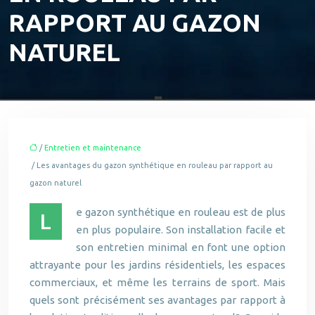
RAPPORT AU GAZON
NATUREL
/
Entretien et maintenance
/ Les avantages du gazon synthétique en rouleau par rapport au
gazon naturel
e gazon synthétique en rouleau est de plus
L
en plus populaire. Son installation facile et
son entretien minimal en font une option
attrayante pour les jardins résidentiels, les espaces
commerciaux, et même les terrains de sport. Mais
quels sont précisément ses avantages par rapport à