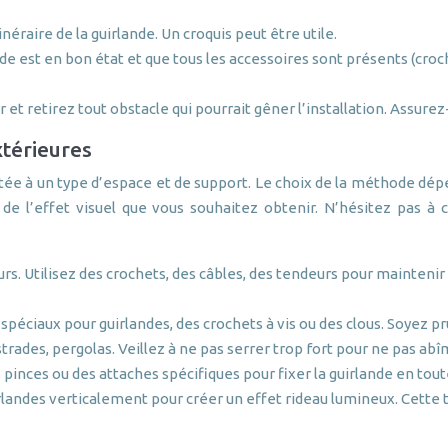
tinéraire de la guirlande. Un croquis peut être utile.
e est en bon état et que tous les accessoires sont présents (crochet
 et retirez tout obstacle qui pourrait gêner l’installation. Assu
xtérieures
ptée à un type d’espace et de support. Le choix de la méthode dépe
et de l’effet visuel que vous souhaitez obtenir. N’hésitez pas
rs. Utilisez des crochets, des câbles, des tendeurs pour maintenir 
fs spéciaux pour guirlandes, des crochets à vis ou des clous. Soye
trades, pergolas. Veillez à ne pas serrer trop fort pour ne pas abî
s pinces ou des attaches spécifiques pour fixer la guirlande en tout
landes verticalement pour créer un effet rideau lumineux. Cette t