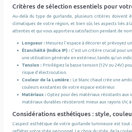
Critères de sélection essentiels pour vot
Au-delà du type de guirlande, plusieurs critères doivent ê
climatiques de votre région, et bien sûr, les aspects liés 
attentes et qui vous apportera satisfaction pendant de n
Longueur :
Mesurez l’espace à décorer et prévoyez un s
Étanchéité (Indice IP) :
C’est un critère crucial pour un
une utilisation générale en extérieur, tandis qu’un indi
Tension :
Privilégiez la basse tension (12V ou 24V) po
risque d’électrocution.
Couleur de la Lumière :
Le blanc chaud crée une ambia
couleurs existantes de votre espace extérieur.
Matériaux :
Optez pour des matériaux résistants aux i
matériaux durables résisteront mieux aux rayons UV, à 
Considérations esthétiques : style, coule
L’aspect esthétique de votre guirlande lumineuse est tout 
refléter votre style personnel. Le choix du style, de la coul