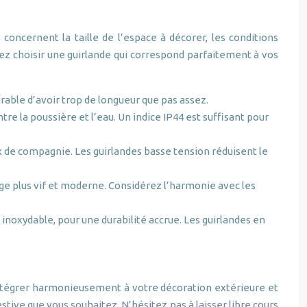
concernent la taille de l’espace à décorer, les conditions
rrez choisir une guirlande qui correspond parfaitement à vos
érable d’avoir trop de longueur que pas assez.
ntre la poussière et l’eau. Un indice IP44 est suffisant pour
ux de compagnie. Les guirlandes basse tension réduisent le
age plus vif et moderne. Considérez l’harmonie avec les
inoxydable, pour une durabilité accrue. Les guirlandes en
’intégrer harmonieusement à votre décoration extérieure et
estive que vous souhaitez. N’hésitez pas à laisser libre cours