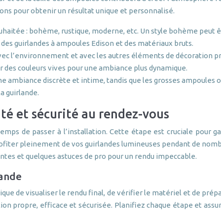
ons pour obtenir un résultat unique et personnalisé.
souhaitée : bohème, rustique, moderne, etc. Un style bohème peut 
c des guirlandes à ampoules Edison et des matériaux bruts.
vec l’environnement et avec les autres éléments de décoration p
ur des couleurs vives pour une ambiance plus dynamique.
 ambiance discrète et intime, tandis que les grosses ampoules off
a guirlande.
ité et sécurité au rendez-vous
temps de passer à l’installation. Cette étape est cruciale pour gar
profiter pleinement de vos guirlandes lumineuses pendant de nomb
rantes et quelques astuces de pro pour un rendu impeccable.
lande
plique de visualiser le rendu final, de vérifier le matériel et de p
tion propre, efficace et sécurisée. Planifiez chaque étape et assu