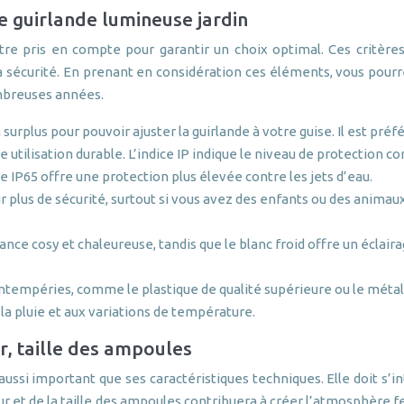
re guirlande lumineuse jardin
tre pris en compte pour garantir un choix optimal. Ces critères 
à la sécurité. En prenant en considération ces éléments, vous pou
ombreuses années.
urplus pour pouvoir ajuster la guirlande à votre guise. Il est préf
e utilisation durable. L’indice IP indique le niveau de protection co
ce IP65 offre une protection plus élevée contre les jets d’eau.
ur plus de sécurité, surtout si vous avez des enfants ou des anima
nce cosy et chaleureuse, tandis que le blanc froid offre un éclair
ntempéries, comme le plastique de qualité supérieure ou le métal 
la pluie et aux variations de température.
ur, taille des ampoules
aussi important que ses caractéristiques techniques. Elle doit s
eur et de la taille des ampoules contribuera à créer l’atmosphère f