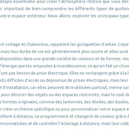
 étape essentielle pour créer l’atmosphère festive que vous dési
nc important de bien comprendre les différents types de guirland
votre espace extérieur. Nous allons explorer les principaux types
ect vintage et chaleureux, rappelant les guinguettes d’antan. Cepe
 mais leur durée de vie est généralement plus courte et elles sont
disponibles dans une grande variété de couleurs et de formes. Vou
énergie que les ampoules à incandescence, ce qui en fait un choi
’ont pas besoin de prise électrique. Elles se rechargent grâce à la
oits difficiles d’accès ou dépourvus de prises électriques, mais l
é d’installation, car elles peuvent être utilisées partout, même san
 pour décorer des objets ou des espaces restreints, mais le coût de
es formes originales, comme des lanternes, des étoiles, des boules
ur créer un thème spécifique ou pour personnaliser votre espace e
trôlent à distance, se programment et changent de couleur grâce à
sonnalisées et de contrôler l’éclairage à distance, mais leur coû